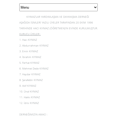
KIYMAZ’LAR YARDIMLAŞMA VE DAYANIŞMA DERNEĞİ
AŞAĞIDA İSİMLERİ YAZILI ÜYELER TARAFINDAN 20 EKİM 1996
TARİHİNDE HACI KIYMAZ (ÖĞRETMEN)’IN EVİNDE KURULMUŞTUR.
KURUCU ÜYELER :
1. Hacı KIYMAZ
2. Abdurrahman KIYMAZ
3. Emin KIYMAZ
4. İbrahim KIYMAZ
5. Ferhat KIYMAZ
6. Mehmet Dede KIYMAZ
7. Haydar KIYMAZ
8. Şerafettin KIYMAZ
9. Akif KIYMAZ
10. Ünal KIYMAZ
11. Hakkı KIYMAZ
12. İdris KIYMAZ
DERNEĞİMİZİN AMACI :