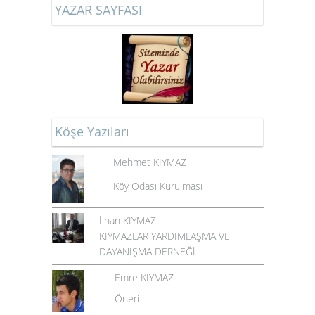
YAZAR SAYFASI
Köşe Yazıları
Mehmet KIYMAZ
Köy Odası Kurulması
İlhan KIYMAZ
KIYMAZLAR YARDIMLAŞMA VE
DAYANIŞMA DERNEĞİ
Emre KIYMAZ
Öneri