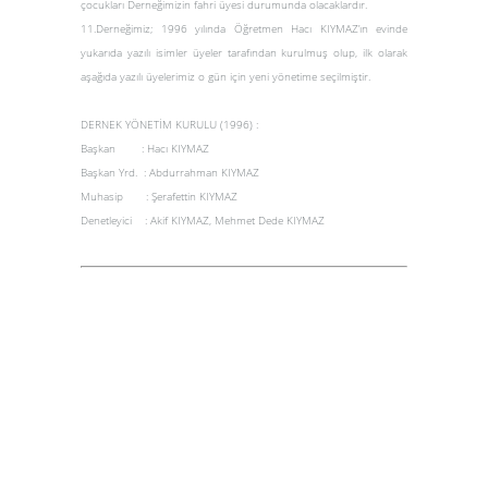
çocukları Derneğimizin fahri üyesi durumunda olacaklardır.
11.Derneğimiz; 1996 yılında Öğretmen Hacı KIYMAZ’ın evinde
yukarıda yazılı isimler üyeler tarafından kurulmuş olup, ilk olarak
aşağıda yazılı üyelerimiz o gün için yeni yönetime seçilmiştir.
DERNEK YÖNETİM KURULU (1996) :
Başkan : Hacı KIYMAZ
Başkan Yrd. : Abdurrahman KIYMAZ
Muhasip : Şerafettin KIYMAZ
Denetleyici : Akif KIYMAZ, Mehmet Dede KIYMAZ