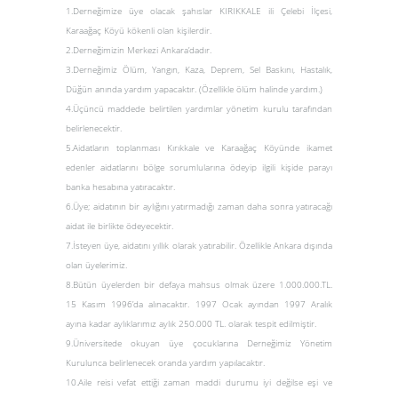
1.Derneğimize üye olacak şahıslar KIRIKKALE ili Çelebi İlçesi,
Karaağaç Köyü kökenli olan kişilerdir.
2.Derneğimizin Merkezi Ankara’dadır.
3.Derneğimiz Ölüm, Yangın, Kaza, Deprem, Sel Baskını, Hastalık,
Düğün anında yardım yapacaktır. (Özellikle ölüm halinde yardım.)
4.Üçüncü maddede belirtilen yardımlar yönetim kurulu tarafından
belirlenecektir.
5.Aidatların toplanması Kırıkkale ve Karaağaç Köyünde ikamet
edenler aidatlarını bölge sorumlularına ödeyip ilgili kişide parayı
banka hesabına yatıracaktır.
6.Üye; aidatının bir aylığını yatırmadığı zaman daha sonra yatıracağı
aidat ile birlikte ödeyecektir.
7.İsteyen üye, aidatını yıllık olarak yatırabilir. Özellikle Ankara dışında
olan üyelerimiz.
8.Bütün üyelerden bir defaya mahsus olmak üzere 1.000.000.TL.
15 Kasım 1996’da alınacaktır. 1997 Ocak ayından 1997 Aralık
ayına kadar aylıklarımız aylık 250.000 TL. olarak tespit edilmiştir.
9.Üniversitede okuyan üye çocuklarına Derneğimiz Yönetim
Kurulunca belirlenecek oranda yardım yapılacaktır.
10.Aile reisi vefat ettiği zaman maddi durumu iyi değilse eşi ve