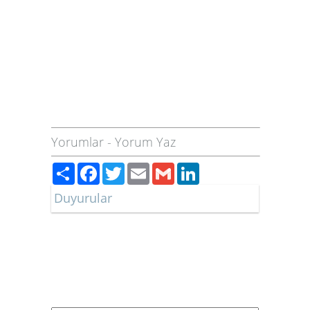
Yorumlar
-
Yorum Yaz
Paylaş
Facebook
Twitter
Email
Gmail
LinkedIn
Duyurular
Düğün ve Nişan Tarihlerimiz