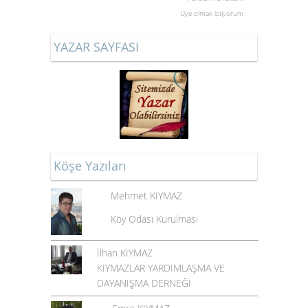
Üye olmak istiyorum
YAZAR SAYFASI
Köşe Yazıları
Mehmet KIYMAZ
Köy Odası Kurulması
İlhan KIYMAZ
KIYMAZLAR YARDIMLAŞMA VE
DAYANIŞMA DERNEĞİ