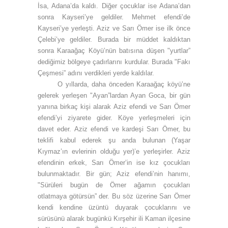
İsa, Adana’da kaldı. Diğer çocuklar ise Adana’dan
sonra Kayseri’ye geldiler. Mehmet efendi’de
Kayseri’ye yerleşti. Aziz ve Sarı Ömer ise ilk önce
Çelebi’ye geldiler. Burada bir müddet kaldıktan
sonra Karaağaç Köyü’nün batısına düşen "yurtlar”
dediğimiz bölgeye çadırlarını kurdular. Burada "Fakı
Çeşmesi” adını verdikleri yerde kaldılar.
O yıllarda, daha önceden Karaağaç köyü’ne
gelerek yerleşen "Ayan”lardan Ayan Goca, bir gün
yanına birkaç kişi alarak Aziz efendi ve Sarı Ömer
efendi’yi ziyarete gider. Köye yerleşmeleri için
davet eder. Aziz efendi ve kardeşi Sarı Ömer, bu
teklifi kabul ederek şu anda bulunan (Yaşar
Kıymaz’ın evlerinin olduğu yer)’e yerleşirler. Aziz
efendinin erkek, Sarı Ömer’in ise kız çocukları
bulunmaktadır. Bir gün; Aziz efendi’nin hanımı,
"Sürüleri bugün de Ömer ağamın çocukları
otlatmaya götürsün” der. Bu söz üzerine Sarı Ömer
kendi kendine üzüntü duyarak çocuklarını ve
sürüsünü alarak bugünkü Kırşehir ili Kaman ilçesine