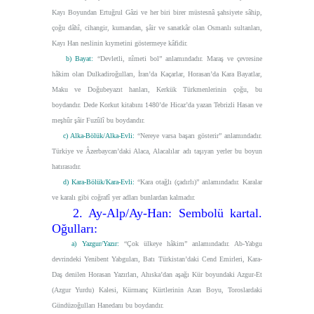
Kayı Boyundan Ertuğrul Gâzi ve her biri birer müstesnâ şahsiyete sâhip,
çoğu dâhî, cihangir, kumandan, şâir ve sanatkâr olan Osmanlı sultanları,
Kayı Han neslinin kıymetini göstermeye kâfidir.
b) Bayat:
“Devletli, nîmeti bol”
anlamındadır. Maraş ve çevresine
hâkim olan Dulkadiroğulları, İran’da Kaçarlar, Horasan’da Kara Bayatlar,
Maku ve Doğubeyazıt hanları, Kerkük Türkmenlerinin çoğu, bu
boydandır. Dede Korkut kitabını 1480’de Hicaz’da yazan Tebrizli Hasan ve
meşhûr şâir Fuzûlî bu boydandır.
c) Alka-Bölük/Alka-Evli:
“Nereye varsa başarı gösterir”
anlamındadır.
Türkiye ve Âzerbaycan’daki Alaca, Alacalılar adı taşıyan yerler bu boyun
hatırasıdır.
d) Kara-Bölük/Kara-Evli:
“Kara otağlı (çadırlı)”
anlamındadır. Karalar
ve karalı gibi coğrafî yer adları bunlardan kalmadır.
2. Ay-Alp/Ay-Han: Sembolü kartal.
Oğulları:
a) Yazgur/Yazır:
“Çok ülkeye hâkim”
anlamındadır. Ab-Yabgu
devrindeki Yenibent Yabguları, Batı Türkistan’daki Cend Emirleri, Kara-
Daş denilen Horasan Yazırları, Ahıska’dan aşağı Kür boyundaki Azgur-Et
(Azgur Yurdu) Kalesi, Kürmanç Kürtlerinin Azan Boyu, Toroslardaki
Gündüzoğulları Hanedanı bu boydandır.