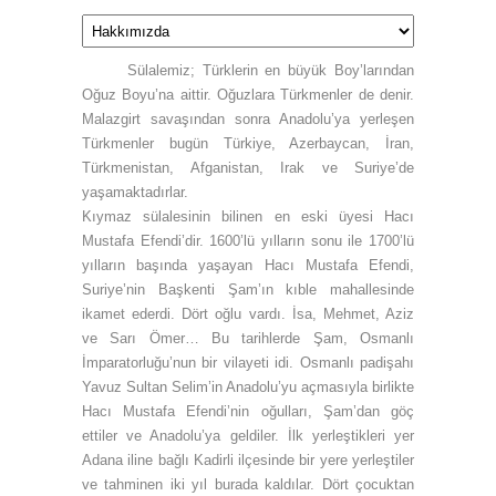
Sülalemiz; Türklerin en büyük Boy’larından
Oğuz Boyu’na aittir. Oğuzlara Türkmenler de denir.
Malazgirt savaşından sonra Anadolu’ya yerleşen
Türkmenler bugün Türkiye, Azerbaycan, İran,
Türkmenistan, Afganistan, Irak ve Suriye’de
yaşamaktadırlar.
Kıymaz sülalesinin bilinen en eski üyesi Hacı
Mustafa Efendi’dir. 1600’lü yılların sonu ile 1700’lü
yılların başında yaşayan Hacı Mustafa Efendi,
Suriye’nin Başkenti Şam’ın kıble mahallesinde
ikamet ederdi. Dört oğlu vardı. İsa, Mehmet, Aziz
ve Sarı Ömer… Bu tarihlerde Şam, Osmanlı
İmparatorluğu’nun bir vilayeti idi. Osmanlı padişahı
Yavuz Sultan Selim’in Anadolu’yu açmasıyla birlikte
Hacı Mustafa Efendi’nin oğulları, Şam’dan göç
ettiler ve Anadolu’ya geldiler. İlk yerleştikleri yer
Adana iline bağlı Kadirli ilçesinde bir yere yerleştiler
ve tahminen iki yıl burada kaldılar. Dört çocuktan