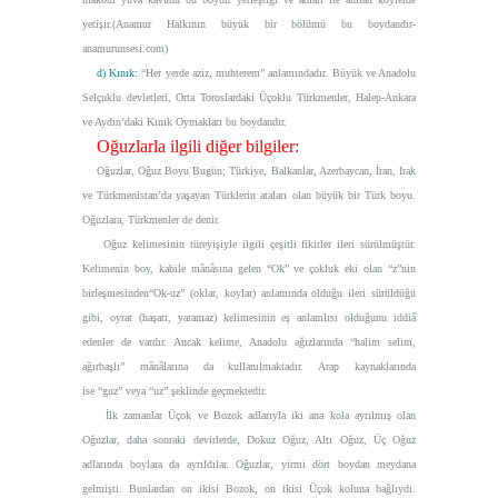
yetişir.
(Anamur Halkının büyük bir bölümü bu boydandır-
anamurunsesi.com)
d) Kınık:
“Her yerde aziz, muhterem”
anlamındadır. Büyük ve Anadolu
Selçuklu devletleri, Orta Toroslardaki Üçoklu Türkmenler, Halep-Ankara
ve Aydın’daki Kınık Oymakları bu boydandır.
Oğuzlarla ilgili diğer bilgiler:
Oğuzlar, Oğuz Boyu Bugün; Türkiye, Balkanlar, Azerbaycan, İran, Irak
ve Türkmenistan’da yaşayan Türklerin ataları olan büyük bir Türk boyu.
Oğuzlara, Türkmenler de denir.
Oğuz kelimesinin türeyişiyle ilgili çeşitli fikirler ileri sürülmüştür.
Kelimenin boy, kabile mânâsına gelen
“Ok”
ve çokluk eki olan
“z”
nin
birleşmesinden
“Ok-uz”
(oklar, koylar) anlamında olduğu ileri sürüldüğü
gibi, oyrat (haşarı, yaramaz) kelimesinin eş anlamlısı olduğunu iddiâ
edenler de vardır. Ancak kelime, Anadolu ağızlarında
“halim selim,
ağırbaşlı”
mânâlarına da kullanılmaktadır. Arap kaynaklarında
ise
“guz”
veya
“uz”
şeklinde geçmektedir.
İlk zamanlar Üçok ve Bozok adlarıyla iki ana kola ayrılmış olan
Oğuzlar, daha sonraki devirlerde, Dokuz Oğuz, Altı Oğuz, Üç Oğuz
adlarında boylara da ayrıldılar. Oğuzlar, yirmi dört boydan meydana
gelmişti. Bunlardan on ikisi Bozok, on ikisi Üçok koluna bağlıydı.