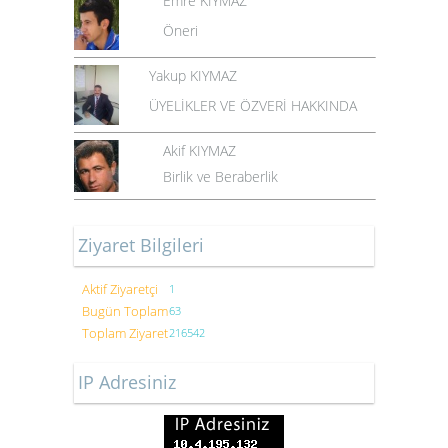
Emre KIYMAZ
Öneri
Yakup KIYMAZ
ÜYELİKLER VE ÖZVERİ HAKKINDA
Akif KIYMAZ
Birlik ve Beraberlik
Ziyaret Bilgileri
Aktif Ziyaretçi
1
Bugün Toplam
63
Toplam Ziyaret
216542
IP Adresiniz