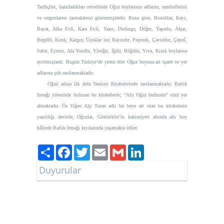
Tarihçiler, hazırladıkları cetvellerde Oğuz boylarının adlarını, sembollerini
ve ongunlarını (armalarını) göstermişlerdir. Buna göre, Bozoklar; Kayı,
Bayat, Alka Evli, Kara Evli, Yazır, Dodurga, Döğer, Yaparlu, Afşar,
Begdili, Kızık, Kargın; Üçoklar ise; Bayındır, Peçenek, Çavuldur, Çepnî,
Salur, Eymur, Ala Yundlu, Yüreğir, İğdir, Büğdüz, Yıva, Kınık boylarına
ayrılmışlardı. Bugün Türkiye’de yirmi dört Oğuz boyuna ait işaret ve yer
adlarına çok rastlanmaktadır.
Oğuz adına ilk defa Yenisey Kitabelerinde rastlanmaktadır. Barlık
Irmağı yöresinde bulunan bu kitabelerde;
“Altı Oğuz budunda”
sözü yer
almaktadır. Öz Yiğen Alp Turan adlı bir beye ait olan bu kitabelerin
yazıldığı devirde, Oğuzlar, Göktürkler’in hakimiyeti altında altı boy
hâlinde Barlık Irmağı kıyılarında yaşamakta idiler.
Paylaş
Facebook
Twitter
Email
Gmail
LinkedIn
Duyurular