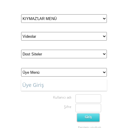
Düğün ve Nişan Tarihlerimiz
Üye Giriş
Kullanıcı adı
Şifre
Parolamı unuttum