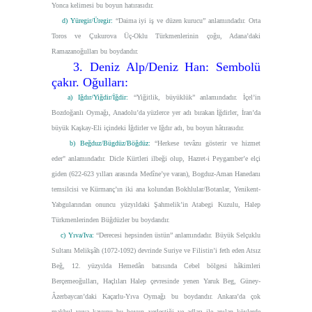
Yonca kelimesi bu boyun hatırasıdır.
d) Yüregir/Üregir:
“Daima iyi iş ve düzen kurucu”
anlamındadır. Orta
Toros ve Çukurova Üç-Oklu Türkmenlerinin çoğu, Adana’daki
Ramazanoğulları bu boydandır.
3. Deniz Alp/Deniz Han: Sembolü
çakır. Oğulları:
a) Iğdır/Yiğdir/İğdir:
“Yiğitlik, büyüklük”
anlamındadır. İçel’in
Bozdoğanlı Oymağı, Anadolu’da yüzlerce yer adı bırakan İğdirler, İran’da
büyük Kaşkay-Eli içindeki İğdirler ve Iğdır adı, bu boyun hâtırasıdır.
b) Beğduz/Bügdüz/Böğdüz:
“Herkese tevâzu gösterir ve hizmet
eder"
anlamındadır. Dicle Kürtleri ilbeği olup, Hazret-i Peygamber’e elçi
giden (622-623 yılları arasında Medîne’ye varan), Bogduz-Aman Hanedanı
temsilcisi ve Kürmanç’ın iki ana kolundan Bokhlular/Botanlar, Yenikent-
Yabgularından onuncu yüzyıldaki Şahmelik’in Atabegi Kuzulu, Halep
Türkmenlerinden Büğdüzler bu boydandır.
c) Yıva/Iva:
“Derecesi hepsinden üstün”
anlamındadır. Büyük Selçuklu
Sultanı Melikşâh (1072-1092) devrinde Suriye ve Filistin’i feth eden Atsız
Beğ, 12. yüzyılda Hemedân batısında Cebel bölgesi hâkimleri
Berçemeoğulları, Haçlıları Halep çevresinde yenen Yaruk Beg, Güney-
Âzerbaycan’daki Kaçarlu-Yıva Oymağı bu boydandır. Ankara’da çok
makbul yuva kavunu bu boyun yerleştiği ve adları ile anılan köylerde