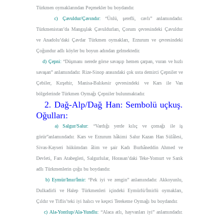
Türkmen oymaklarından Peçenekler bu boydandır.
c) Çavuldur/Çavındır:
“
Ünlü, şerefli, cavlı”
anlamındadır.
Türkmenistan’da Mangışlak Çavuldurları, Çorum çevresindeki Çavuldur
ve Anadolu’daki Çavdar Türkmen oymakları, Erzurum ve çevresindeki
Çoğundur adlı köyler bu boyun adından gelmektedir.
d) Çepni:
“
Düşmanı nerede görse savaşıp hemen çarpan, vuran ve hızlı
savaşan”
anlamındadır. Rize-Sinop arasındaki çok usta demirci Çepniler ve
Çebiler, Kırşehir, Manisa-Balıkesir çevresindeki ve Kars ile Van
bölgelerinde Türkmen Oymağı Çepniler bulunmaktadır.
2. Dağ-Alp/Dağ Han: Sembolü uçkuş.
Oğulları:
a) Salgur/Salur:
“Vardığı yerde kılıç ve çomağı ile iş
görür”
anlamındadır. Kars ve Erzurum hâkimi Salur Kazan Han Sülâlesi,
Sivas-Kayseri hükümdarı âlim ve şair Kadı Burhâneddin Ahmed ve
Devleti, Fars Atabegleri, Salgurlular, Horasan’daki Teke-Yomurt ve Sarık
adlı Türkmenlerin çoğu bu boydandır.
b) Eymür/Imır/İmir:
“Pek iyi ve zengin”
anlamındadır. Akkoyunlu,
Dulkadirli ve Halep Türkmenleri içindeki Eymürlü/İmirlü oymakları,
Çıldır ve Tiflis’teki iyi halıcı ve keçeci Terekeme Oymağı bu boydandır.
c) Ala-Yontlup/Ala-Yundlu:
“Alaca atlı, hayvanları iyi”
anlamındadır.