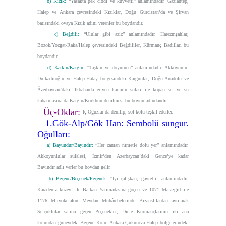
b) Kızık:
“Yasakta pek ciddi ve kuvvetli”
anlamındadır. Gaziantep,
Halep ve Ankara çevresindeki Kızıklar, Doğu Gürcistan’da ve Şirvan
batısındaki ovaya Kızık adını verenler bu boydandır.
c) Beğdili:
“Ulular gibi aziz”
anlamındadır. Harezmşahlar,
Bozok/Yozgat-Raka/Halep çevresindeki Beğdililer, Kürmanç Badılları bu
boydandır.
d) Karkın/Kargın:
“Taşkın ve doyurucu”
anlamındadır. Akkoyunlu-
Dulkadiroğlu ve Halep-Hatay bölgesindeki Kargunlar, Doğu Anadolu ve
Âzerbaycan’daki ilkbaharda eriyen karların suları ile kopan sel ve su
kabarmasına da Kargın/Korkhun denilmesi bu boyun adındandır.
Üç-Oklar:
İç Oğuzlar da denilip, sol kolu teşkil ederler.
1.
Gök-Alp/Gök Han: Sembolü sungur.
Oğulları:
a) Bayundur/Bayındır:
“Her zaman nîmetle dolu yer”
anlamındadır.
Akkoyunlular sülâlesi, İzmir’den Âzerbaycan’daki Gence’ye kadar
Bayındır adlı yerler bu boydan gelir.
b) Beçene/Beçenek/Peçenek:
“İyi çalışkan, gayretli”
anlamındadır.
Karadeniz kuzeyi ile Balkan Yarımadasına göçen ve 1071 Malazgirt ile
1176 Miryokefalon Meydan Muhârebelerinde Bizanslılardan ayrılarak
Selçuklular safına geçen Peçenekler, Dicle Kürmançlarının iki ana
kolundan güneydeki Beçene Kolu, Ankara-Çukurova Halep bölgelerindeki