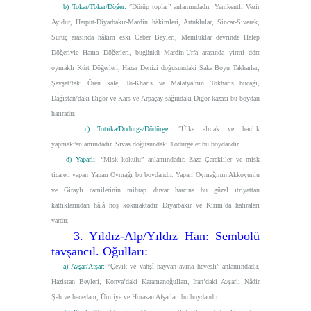
b) Tokar/Töker/Döğer:
“Dürüp toplar”
anlamındadır. Yenikentli Vezir
Ayıdur, Harput-Diyarbakır-Mardin hâkimleri, Artuklular, Sincar-Siverek,
Suruç arasında hâkim eski Caber Beyleri, Memluklar devrinde Halep
Döğeriyle Hama Döğerleri, bugünkü Mardin-Urfa arasında yirmi dört
oymaklı Kürt Döğerleri, Hazar Denizi doğusundaki Saka Boyu Takharlar;
Şavşat’taki Ören kale, To-Kharis ve Malatya’nın Tokharis bucağı,
Dağıstan’daki Digor ve Kars ve Arpaçay sağındaki Digor kazası bu boydan
hatıradır.
c) Totırka/Dodurga/Dödürge:
“Ülke almak ve hanlık
yapmak”
anlamındadır. Sivas doğusundaki Tödürgeler bu boydandır.
d) Yaparlı:
“Misk kokulu”
anlamındadır. Zaza Çarekliler ve misk
ticareti yapan Yaparı Oymağı bu boydandır. Yaparı Oymağının Akkoyunlu
ve Giraylı camilerinin mihrap duvar harcına bu güzel ıtriyattan
kattıklarından hâlâ hoş kokmaktadır. Diyarbakır ve Kırım’da hatıraları
vardır.
3. Yıldız-Alp/Yıldız Han: Sembolü
tavşancıl. Oğulları:
a) Avşar/Afşar:
“Çevik ve vahşî hayvan avına hevesli”
anlamındadır.
Hazistan Beyleri, Konya’daki Karamanoğulları, İran’daki Avşarlı Nâdir
Şah ve hanedanı, Ürmiye ve Horasan Afşarları bu boydandır.