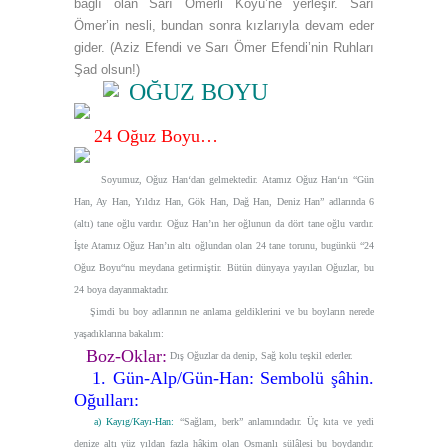
bağlı olan Sarı Ömerli Köyü’ne yerleşir. Sarı
Ömer’in nesli, bundan sonra kızlarıyla devam eder
gider. (Aziz Efendi ve Sarı Ömer Efendi’nin Ruhları
Şad olsun!)
OĞUZ BOYU
24 Oğuz Boyu…
Soyumuz, Oğuz Han‘dan gelmektedir. Atamız Oğuz Han‘ın
“Gün
Han, Ay Han, Yıldız Han, Gök Han, Dağ Han, Deniz Han”
adlarında 6
(altı) tane oğlu vardır. Oğuz Han’ın her oğlunun da dört tane oğlu vardır.
İşte Atamız Oğuz Han’ın altı oğlundan olan 24 tane torunu, bugünkü
“24
Oğuz Boyu“
nu meydana getirmiştir. Bütün dünyaya yayılan Oğuzlar, bu
24 boya dayanmaktadır.
Şimdi bu boy adlarının ne anlama geldiklerini ve bu boyların nerede
yaşadıklarına bakalım:
Boz-Oklar:
Dış Oğuzlar da denip, Sağ kolu teşkil ederler.
1. Gün-Alp/Gün-Han: Sembolü şâhin.
Oğulları:
a) Kayıg/Kayı-Han:
“Sağlam, berk”
anlamındadır. Üç kıta ve yedi
denize altı yüz yıldan fazla hâkim olan Osmanlı sülâlesi bu boydandır.