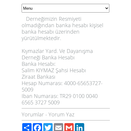
Derneğimizin Resmiyeti
olmadığından banka hesabı kişisel
banka hesabı üzerinden
yürütülmektedir.
Kıymazlar Yard. Ve Dayanışma
Derneği Banka Hesabı
Banka Hesabı:
Salim KIYMAZ Şahsi Hesabı
Ziraat Bankası
Hesap Numarası: 4000-65653727-
5009
Iban Numarası: TR29 0100 0040
6565 3727 5009
Yorumlar
-
Yorum Yaz
Paylaş
Facebook
Twitter
Email
Gmail
LinkedIn