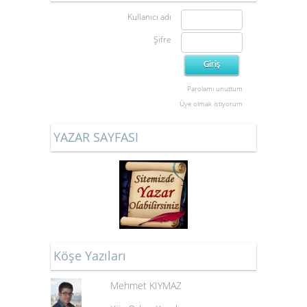
Kullanıcı adı
Şifre
Parolamı unuttum
Üye olmak istiyorum
YAZAR SAYFASI
Köşe Yazıları
Mehmet KIYMAZ