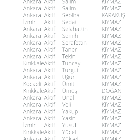
Ankara
Aktif
Salim
KIYMAZ
Ankara
Aktif
Salim
KIYMAZ
Ankara
Aktif
Sebiha
KARAKUŞ
İzmir
Aktif
Sedat
KIYMAZ
Ankara
Aktif
Selahattin
KIYMAZ
Ankara
Aktif
Semih
KIYMAZ
Ankara
Aktif
Şerafettin
KIYMAZ
Ankara
Aktif
Taner
KIYMAZ
Ankara
Aktif
Tekin
KIYMAZ
Kırıkkale
Aktif
Tuncay
KIYMAZ
Ankara
Aktif
Turgut
KIYMAZ
Ankara
Aktif
Uğur
KIYMAZ
Kocaeli
Aktif
Ümit
KIYMAZ
Kırıkkale
Aktif
Ümüş
DOĞAN
Ankara
Aktif
Ünal
KIYMAZ
Ankara
Aktif
Veli
KIYMAZ
Ankara
Aktif
Yakup
KIYMAZ
Ankara
Aktif
Yasin
KIYMAZ
İzmir
Aktif
Yusuf
KIYMAZ
Kırıkkale
Aktif
Yücel
KIYMAZ
Ankara
Aktif
Yüksel
KIYMAZ