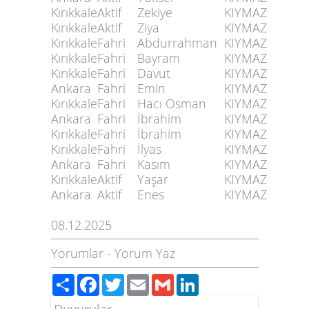
Kırıkkale
Aktif
Zekiye
KIYMAZ
Kırıkkale
Aktif
Ziya
KIYMAZ
Kırıkkale
Fahri
Abdurrahman
KIYMAZ
Kırıkkale
Fahri
Bayram
KIYMAZ
Kırıkkale
Fahri
Davut
KIYMAZ
Ankara
Fahri
Emin
KIYMAZ
Kırıkkale
Fahri
Hacı Osman
KIYMAZ
Ankara
Fahri
İbrahim
KIYMAZ
Kırıkkale
Fahri
İbrahim
KIYMAZ
Kırıkkale
Fahri
İlyas
KIYMAZ
Ankara
Fahri
Kasım
KIYMAZ
Kırıkkale
Aktif
Yaşar
KIYMAZ
Ankara
Aktif
Enes
KIYMAZ
08.12.2025
Yorumlar
-
Yorum Yaz
Paylaş
Facebook
Twitter
Email
Gmail
LinkedIn