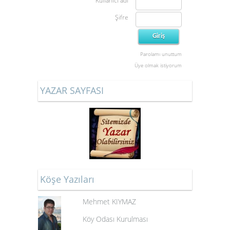
Kullanıcı adı
Şifre
Parolamı unuttum
Üye olmak istiyorum
YAZAR SAYFASI
Köşe Yazıları
Mehmet KIYMAZ
Köy Odası Kurulması