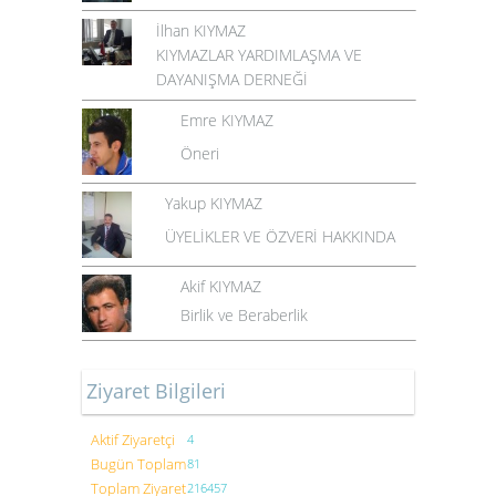
İlhan KIYMAZ
KIYMAZLAR YARDIMLAŞMA VE
DAYANIŞMA DERNEĞİ
Emre KIYMAZ
Öneri
Yakup KIYMAZ
ÜYELİKLER VE ÖZVERİ HAKKINDA
Akif KIYMAZ
Birlik ve Beraberlik
Ziyaret Bilgileri
Aktif Ziyaretçi
4
Bugün Toplam
81
Toplam Ziyaret
216457