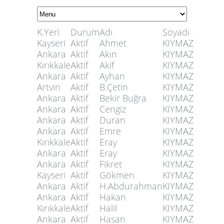
K.Yeri
Durum
Adı
Soyadı
Kayseri
Aktif
Ahmet
KIYMAZ
Ankara
Aktif
Akın
KIYMAZ
Kırıkkale
Aktif
Akif
KIYMAZ
Ankara
Aktif
Ayhan
KIYMAZ
Artvin
Aktif
B.Çetin
KIYMAZ
Ankara
Aktif
Bekir Buğra
KIYMAZ
Ankara
Aktif
Cengiz
KIYMAZ
Ankara
Aktif
Duran
KIYMAZ
Ankara
Aktif
Emre
KIYMAZ
Kırıkkale
Aktif
Eray
KIYMAZ
Ankara
Aktif
Eray
KIYMAZ
Ankara
Aktif
Fikret
KIYMAZ
Kayseri
Aktif
Gökmen
KIYMAZ
Ankara
Aktif
H.Abdurahman
KIYMAZ
Ankara
Aktif
Hakan
KIYMAZ
Kırıkkale
Aktif
Halil
KIYMAZ
Ankara
Aktif
Hasan
KIYMAZ