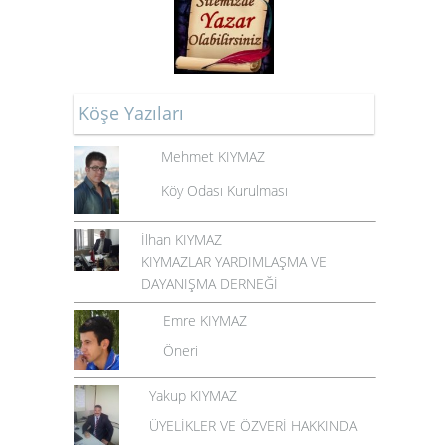
Köşe Yazıları
Mehmet KIYMAZ
Köy Odası Kurulması
İlhan KIYMAZ
KIYMAZLAR YARDIMLAŞMA VE
DAYANIŞMA DERNEĞİ
Emre KIYMAZ
Öneri
Yakup KIYMAZ
ÜYELİKLER VE ÖZVERİ HAKKINDA