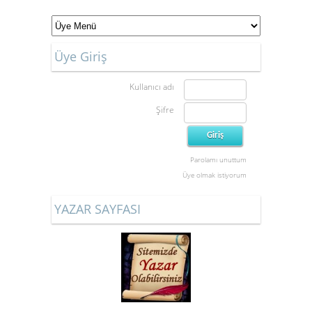
Üye Giriş
Kullanıcı adı
Şifre
Parolamı unuttum
Üye olmak istiyorum
YAZAR SAYFASI