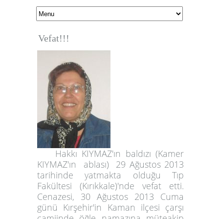
Vefat!!!
Hakkı KIYMAZ'ın baldızı (Kamer
KIYMAZ'ın ablası) 29 Ağustos 2013
tarihinde yatmakta olduğu Tıp
Fakültesi (Kırıkkale)'nde vefat etti.
Cenazesi, 30 Ağustos 2013 Cuma
günü Kırşehir'in Kaman ilçesi çarşı
camiinde öğle namazına müteakip