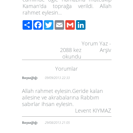
Kaman'da toprağa verildi. Allah
rahmet eylesin...
Paylaş
Facebook
Twitter
Email
Gmail
LinkedIn
Yorum Yaz
-
2088
kez
Arşiv
okundu
Yorumlar
Başsağlığı
09/09/2013 22:33
Allah rahmet eylesin.Geride kalan
ailesine ve akrabalarına Rabbım
sabırlar ihsan eylesin.
Levent KIYMAZ
Başsağlığı
29/08/2013 21:05