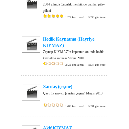
2004 yılında Çayırlık mevkiinde yapılan pilav
şöleni
1672 kez izlendi
5530 gün önce
Hedik Kaynatma (Hayriye
KIYMAZ)
Zeynep KIYMAZ'ın kapısının önünde hedik
kaynatma sahnesi Mayıs 2010
2725 kez izlendi
5534 gün önce
Sarıtaş (çeşme)
Çayırlık mevkii (sarıtaş çeşme) Mayıs 2010
1783 kez izlendi
5534 gün önce
Akif KIYMAZ