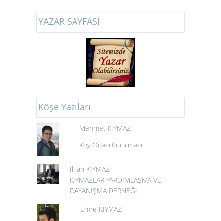
YAZAR SAYFASI
Köşe Yazıları
Mehmet KIYMAZ
Köy Odası Kurulması
İlhan KIYMAZ
KIYMAZLAR YARDIMLAŞMA VE
DAYANIŞMA DERNEĞİ
Emre KIYMAZ