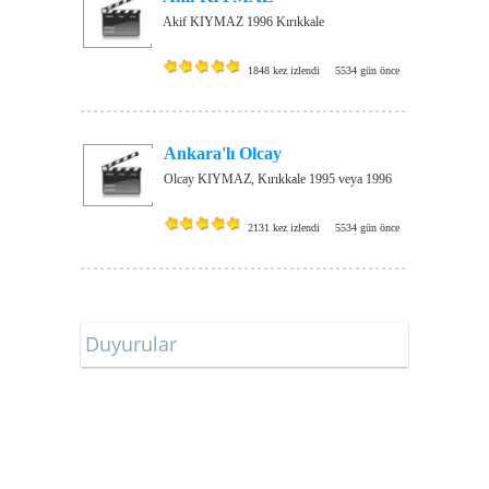
Akif KIYMAZ 1996 Kırıkkale
1848 kez izlendi
5534 gün önce
Ankara'lı Olcay
Olcay KIYMAZ, Kırıkkale 1995 veya 1996
2131 kez izlendi
5534 gün önce
Duyurular
Düğün ve Nişan Tarihlerimiz