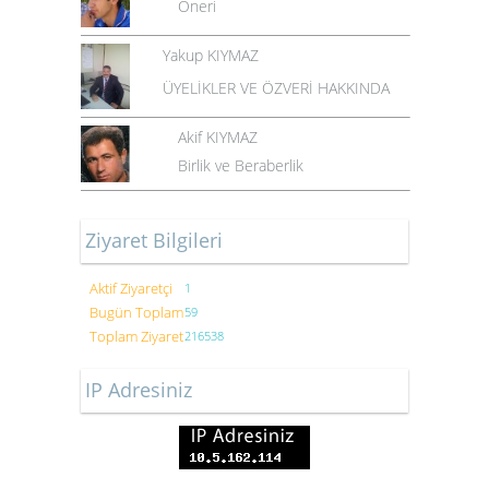
Öneri
Yakup KIYMAZ
ÜYELİKLER VE ÖZVERİ HAKKINDA
Akif KIYMAZ
Birlik ve Beraberlik
Ziyaret Bilgileri
Aktif Ziyaretçi
1
Bugün Toplam
59
Toplam Ziyaret
216538
IP Adresiniz