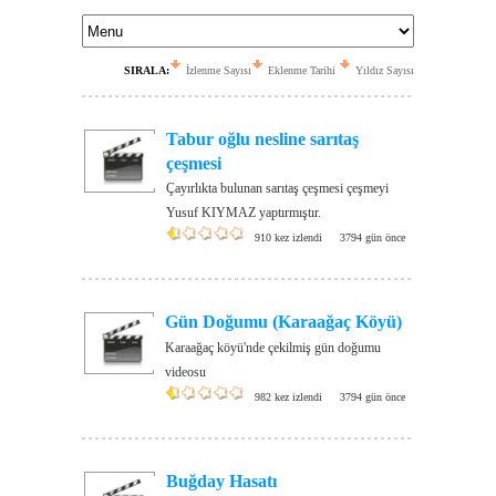
SIRALA:
İzlenme Sayısı
Eklenme Tarihi
Yıldız Sayısı
Tabur oğlu nesline sarıtaş
çeşmesi
Çayırlıkta bulunan sarıtaş çeşmesi çeşmeyi
Yusuf KIYMAZ yaptırmıştır.
910 kez izlendi
3794 gün önce
Gün Doğumu (Karaağaç Köyü)
Karaağaç köyü'nde çekilmiş gün doğumu
videosu
982 kez izlendi
3794 gün önce
Buğday Hasatı