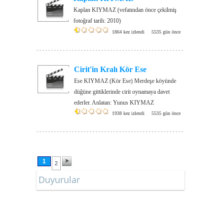
Kaplan KIYMAZ (vefatından önce çekilmiş
fotoğraf tarih: 2010)
1864 kez izlendi
5535 gün önce
Cirit'in Kralı Kör Ese
Ese KIYMAZ (Kör Ese) Merdeşe köyünde
düğüne gittiklerinde cirit oynamaya davet
ederler. Anlatan: Yunus KIYMAZ
1938 kez izlendi
5535 gün önce
1
2
Duyurular