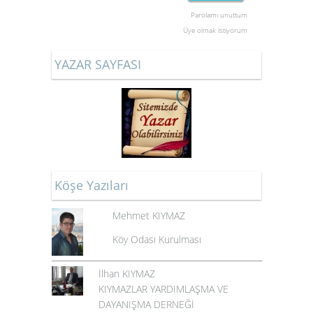
Parolamı unuttum
Üye olmak istiyorum
YAZAR SAYFASI
Köşe Yazıları
Mehmet KIYMAZ
Köy Odası Kurulması
İlhan KIYMAZ
KIYMAZLAR YARDIMLAŞMA VE
DAYANIŞMA DERNEĞİ