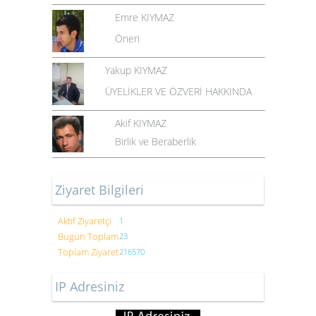
Emre KIYMAZ
Öneri
Yakup KIYMAZ
ÜYELİKLER VE ÖZVERİ HAKKINDA
Akif KIYMAZ
Birlik ve Beraberlik
Ziyaret Bilgileri
Aktif Ziyaretçi
1
Bugün Toplam
23
Toplam Ziyaret
216570
IP Adresiniz