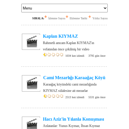
SIRALA:
İzlenme Sayısı
Eklenme Tarihi
Yıldız Sayısı
Kaplan KIYMAZ
Rahmetli amcam Kaplan KIYMAZ'ın
vefatından önce çekilmiş bir video
1034 kez izlendi
3795 gün önce
Cami Mezarlığı Karaağaç Köyü
Karaağaç köyündeki cami mezarlığında
KIYMAZ sülalesine ait mezarlar
2513 kez izlendi
5531 gün önce
Hacı Aziz'in Yılanla Konuşması
Anlatanlar: Yunus Kıymaz, İhsan Kıymaz