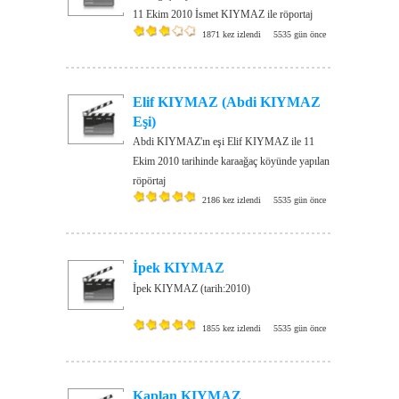
11 Ekim 2010 İsmet KIYMAZ ile röportaj
1871 kez izlendi
5535 gün önce
Elif KIYMAZ (Abdi KIYMAZ
Eşi)
Abdi KIYMAZ'ın eşi Elif KIYMAZ ile 11
Ekim 2010 tarihinde karaağaç köyünde yapılan
röpörtaj
2186 kez izlendi
5535 gün önce
İpek KIYMAZ
İpek KIYMAZ (tarih:2010)
1855 kez izlendi
5535 gün önce
Kaplan KIYMAZ